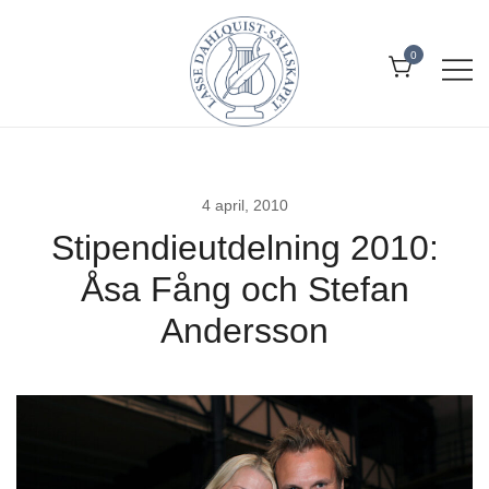
Skip
to
0
content
Allt om Lasse Dahlquist – kompositör,
Lasse Dahlquist-sällskapet
musiker, artist, kåsör och skådespelare
4 april, 2010
Stipendieutdelning 2010:
Åsa Fång och Stefan
Andersson