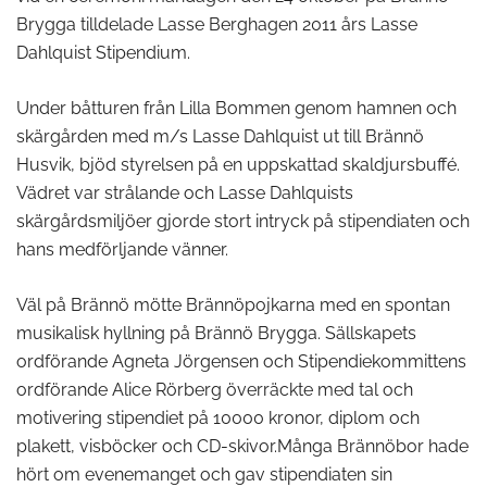
Brygga tilldelade Lasse Berghagen 2011 års Lasse
Dahlquist Stipendium.
Under båtturen från Lilla Bommen genom hamnen och
skärgården med m/s Lasse Dahlquist ut till Brännö
Husvik, bjöd styrelsen på en uppskattad skaldjursbuffé.
Vädret var strålande och Lasse Dahlquists
skärgårdsmiljöer gjorde stort intryck på stipendiaten och
hans medförljande vänner.
Väl på Brännö mötte Brännöpojkarna med en spontan
musikalisk hyllning på Brännö Brygga. Sällskapets
ordförande Agneta Jörgensen och Stipendiekommittens
ordförande Alice Rörberg överräckte med tal och
motivering stipendiet på 10000 kronor, diplom och
plakett, visböcker och CD-skivor.Många Brännöbor hade
hört om evenemanget och gav stipendiaten sin