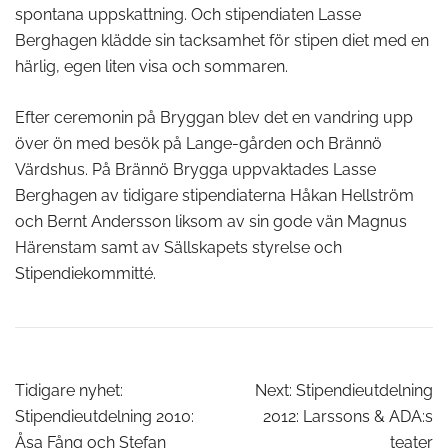
spontana uppskattning. Och stipendiaten Lasse
Berghagen klädde sin tacksamhet för stipen diet med en
härlig, egen liten visa och sommaren.
Efter ceremonin på Bryggan blev det en vandring upp
över ön med besök på Lange-gården och Brännö
Värdshus. På Brännö Brygga uppvaktades Lasse
Berghagen av tidigare stipendiaterna Håkan Hellström
och Bernt Andersson liksom av sin gode vän Magnus
Härenstam samt av Sällskapets styrelse och
Stipendiekommitté.
Inläggsnavigering
Tidigare nyhet:
Next:
Stipendieutdelning
Stipendieutdelning 2010:
2012: Larssons & ADA:s
Åsa Fång och Stefan
teater