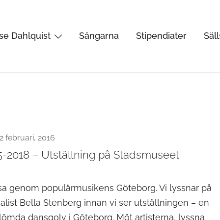
se Dahlquist
Sångarna
Stipendiater
Säl
rtist, kåsör och skådespelare
2 februari, 2016
5-2018 – Utställning på Stadsmuseet
esa genom populärmusikens Göteborg. Vi lyssnar på
alist Bella Stenberg innan vi ser utställningen – en
rglömda dansgolv i Göteborg. Möt artisterna, lyssna