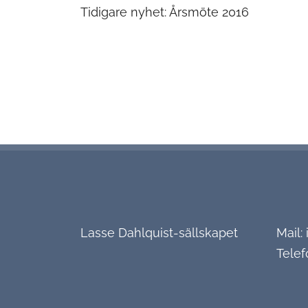
Inläggsnaviger
Tidigare nyhet:
Årsmöte 2016
Lasse Dahlquist-sällskapet
Mail:
Telef