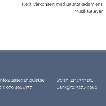
ing
Next:
Vårkonsert med Balettakademiens
Musikalelever
info@lassedahlquist.se
Swish: 1236793251
on:
070 4964377
Bankgiro: 5271-9960