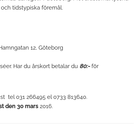
r och tidstypiska föremål.
Hamngatan 12, Göteborg
éer. Har du årskort betalar du
80:-
för
st
tel 031 266495 el 0733 813640.
st den 30 mars
2016.