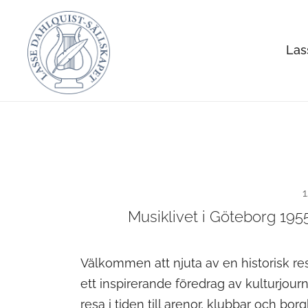
Skip
to
Las
content
Allt om Lasse Dahlquist – kompositör, musiker, a
Lasse Dahlquist-sällskapet
1
Musiklivet i Göteborg 195
Välkommen att njuta av en historisk r
ett inspirerande föredrag av kulturjourn
resa i tiden till arenor, klubbar och bo