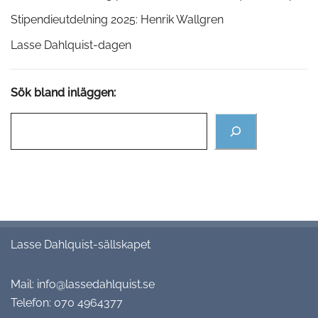
Stipendieutdelning 2025: Henrik Wallgren
Lasse Dahlquist-dagen
Sök bland inläggen:
Lasse Dahlquist-sällskapet
Mail:
info@lassedahlquist.se
Telefon:
070 4964377