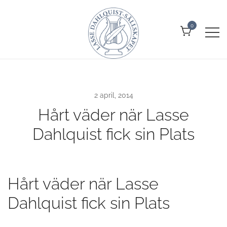
Skip
to
0
content
Allt om Lasse Dahlquist –
Lasse Dahlquist-sällskapet
kompositör, musiker, artist, kåsör
och skådespelare
2 april, 2014
Hårt väder när Lasse
Dahlquist fick sin Plats
Hårt väder när Lasse
Dahlquist fick sin Plats