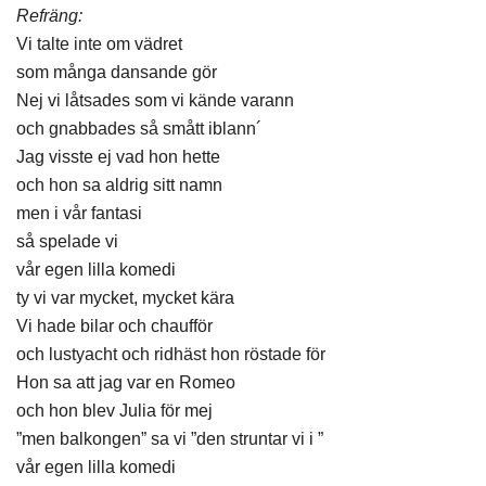
Refräng:
Vi talte inte om vädret
som många dansande gör
Nej vi låtsades som vi kände varann
och gnabbades så smått iblann´
Jag visste ej vad hon hette
och hon sa aldrig sitt namn
men i vår fantasi
så spelade vi
vår egen lilla komedi
ty vi var mycket, mycket kära
Vi hade bilar och chaufför
och lustyacht och ridhäst hon röstade för
Hon sa att jag var en Romeo
och hon blev Julia för mej
”men balkongen” sa vi ”den struntar vi i ”
vår egen lilla komedi