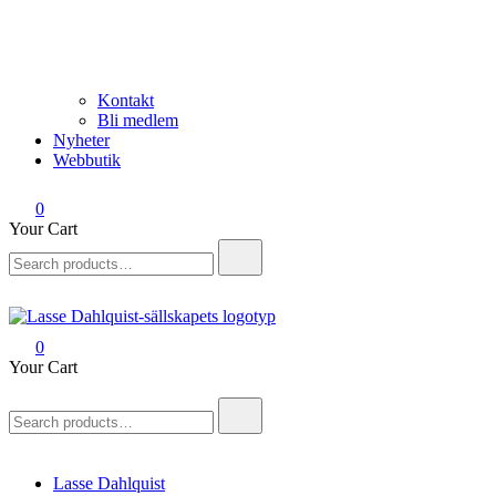
Kontakt
Bli medlem
Nyheter
Webbutik
0
Your Cart
Search
for:
0
Lasse Dahlquist-sällskapet
Allt om Lasse Dahlquist – kompositör, musiker, artist, kåsör och
Your Cart
skådespelare
Search
for:
Lasse Dahlquist