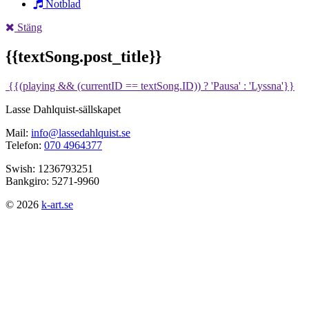
Notblad
Stäng
{{textSong.post_title}}
{{(playing && (currentID == textSong.ID)) ? 'Pausa' : 'Lyssna'}}
Lasse Dahlquist-sällskapet
Mail:
info@lassedahlquist.se
Telefon:
070 4964377
Swish: 1236793251
Bankgiro: 5271-9960
© 2026
k-art.se