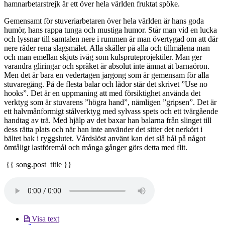
hamnarbetarstrejk är ett över hela världen fruktat spöke.
Gemensamt för stuveriarbetaren över hela världen är hans goda
humör, hans rappa tunga och mustiga humor. Står man vid en lucka
och lyssnar till samtalen nere i rummen är man övertygad om att där
nere råder rena slagsmålet. Alla skäller på alla och tillmälena man
och man emellan skjuts iväg som kulspruteprojektiler. Man ger
varandra gliringar och språket är absolut inte ämnat åt barnaöron.
Men det är bara en vedertagen jargong som är gemensam för alla
stuvaregäng. På de flesta balar och lådor står det skrivet ”Use no
hooks”. Det är en uppmaning att med försiktighet använda det
verktyg som är stuvarens ”högra hand”, nämligen ”gripsen”. Det är
ett halvmånformigt stålverktyg med sylvass spets och ett tvärgående
handtag av trä. Med hjälp av det baxar han balarna från slinget till
dess rätta plats och när han inte använder det sitter det nerkört i
bältet bak i ryggslutet. Vårdslöst använt kan det slå hål på något
ömtåligt lastföremål och många gånger görs detta med flit.
{{ song.post_title }}
Visa text