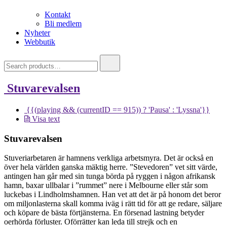
Kontakt
Bli medlem
Nyheter
Webbutik
Search
for:
Stuvarevalsen
{{(playing && (currentID == 915)) ? 'Pausa' : 'Lyssna'}}
Visa text
Stuvarevalsen
Stuveriarbetaren är hamnens verkliga arbetsmyra. Det är också en
över hela världen ganska mäktig herre. ”Stevedoren” vet sitt värde,
antingen han går med sin tunga börda på ryggen i någon afrikansk
hamn, baxar ullbalar i ”rummet” nere i Melbourne eller står som
luckebas i Lindholmshamnen. Han vet att det är på honom det beror
om miljonlasterna skall komma iväg i rätt tid för att ge redare, säljare
och köpare de bästa förtjänsterna. En försenad lastning betyder
oerhörda förluster. Oförrätter kan leda till strejk och en