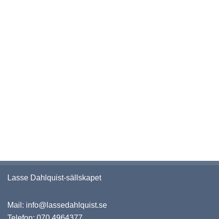
Mary,
Mary!
LYSSNA
Lasse Dahlquist-sällskapet
Mail:
info@lassedahlquist.se
Telefon:
070 4964377