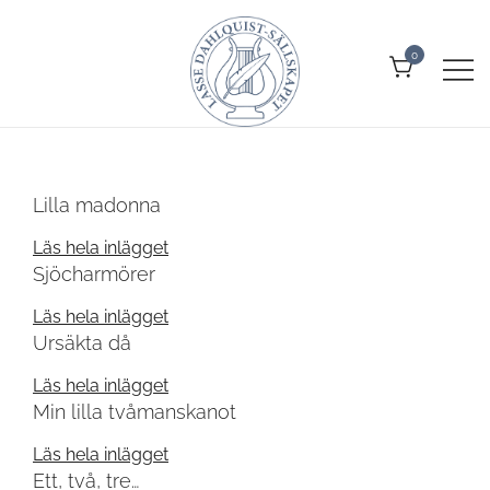
Skip
to
0
content
Allt om Lasse Dahlquist –
Lasse Dahlquist-sällskapet
kompositör, musiker, artist, kåsör
och skådespelare
Lilla madonna
Läs hela inlägget
Sjöcharmörer
Läs hela inlägget
Ursäkta då
Läs hela inlägget
Min lilla tvåmanskanot
Läs hela inlägget
Ett, två, tre…